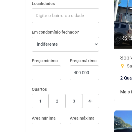
Localidades
Em condomínio fechado?
R$ 
Sobr
Preço mínimo
Preço máximo
Sa
2 Qua
Quartos
Mais 
1
2
3
4+
Área mínima
Área máxima