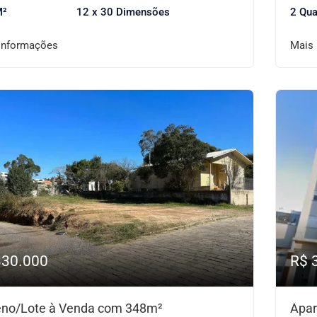
M²
12 x 30 Dimensões
2 Qua
informações
Mais
330.000
R$ 
eno/Lote à Venda com 348m²
Apar