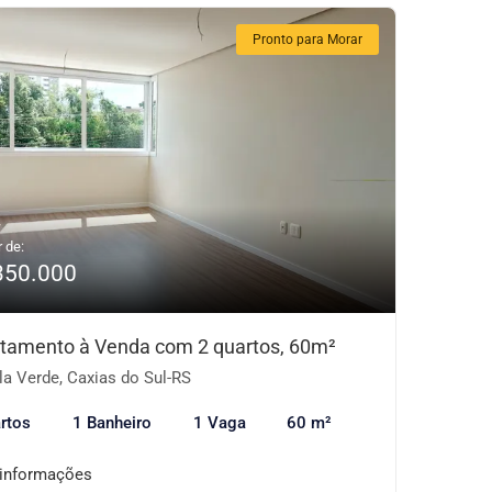
Pronto para Morar
r de:
350.000
tamento à Venda com 2 quartos, 60m²
la Verde, Caxias do Sul-RS
rtos
1 Banheiro
1 Vaga
60 m²
 informações