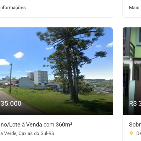
informações
Mais
335.000
R$ 
eno/Lote à Venda com 360m²
Sobr
a Verde, Caxias do Sul-RS
De