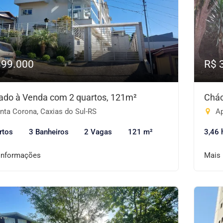
399.000
R$ 
ado à Venda com 2 quartos, 121m²
Chác
nta Corona, Caxias do Sul-RS
Ap
rtos
3 Banheiros
2 Vagas
121 m²
3,46 
informações
Mais