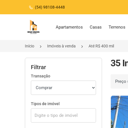
(54) 98108-4448
Página inicial
Apartamentos
Casas
Terrenos
Início
Imóveis à venda
Até R$ 400 mil
35 I
Filtrar
Transação
Ordenar 
Tipos de imóvel