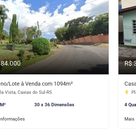
384.000
R$ 
eno/Lote à Venda com 1094m²
Casa
a Vista, Caxias do Sul-RS
Pl
 M²
30 x 36 Dimensões
4 Qua
informações
Mais