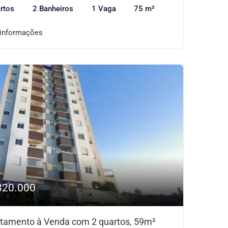
rtos
2 Banheiros
1 Vaga
75 m²
 informações
320.000
tamento à Venda com 2 quartos, 59m²