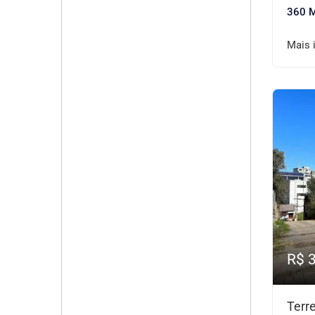
360 
Mais 
R$ 
Terr