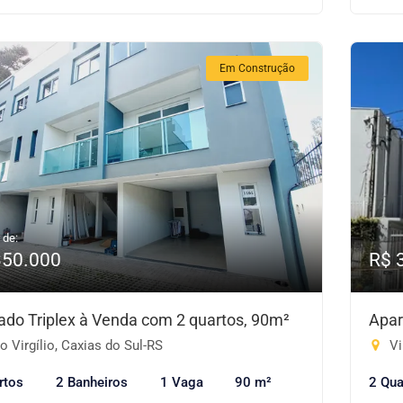
Em Construção
 de:
350.000
R$ 
ado Triplex à Venda com 2 quartos, 90m²
Apar
 Virgílio, Caxias do Sul-RS
Vi
rtos
2 Banheiros
1 Vaga
90 m²
2 Qua