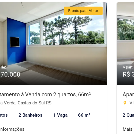
Pronto para Morar
 de:
A parti
370.000
R$ 
tamento à Venda com 2 quartos, 66m²
Apar
a Verde, Caxias do Sul-RS
Vi
rtos
2 Banheiros
1 Vaga
66 m²
2 Qua
informações
Mais