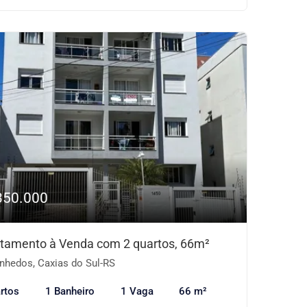
350.000
tamento à Venda com 2 quartos, 66m²
nhedos, Caxias do Sul-RS
rtos
1 Banheiro
1 Vaga
66 m²