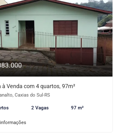
383.000
 à Venda com 4 quartos, 97m²
analto, Caxias do Sul-RS
rtos
2 Vagas
97 m²
 informações