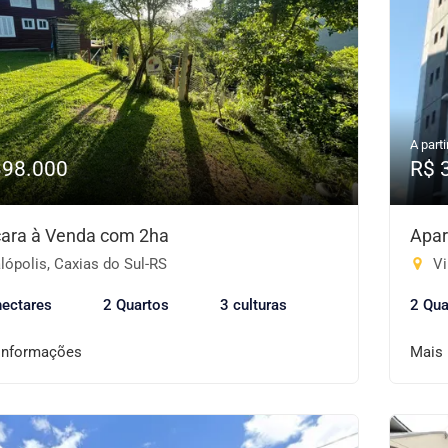
A parti
398.000
R$ 
ara à Venda com 2ha
Apar
ópolis, Caxias do Sul-RS
Vi
hectares
2 Quartos
3 culturas
2 Qua
informações
Mais