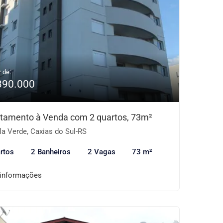
r de:
390.000
tamento à Venda com 2 quartos, 73m²
la Verde, Caxias do Sul-RS
rtos
2 Banheiros
2 Vagas
73 m²
 informações