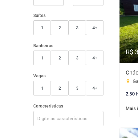
Suítes
1
2
3
4+
Banheiros
R$ 
1
2
3
4+
Chác
Vagas
Gal
1
2
3
4+
2,50 
Características
Mais 