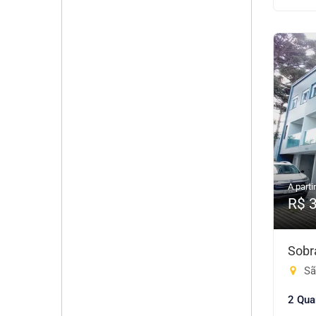
A partir
R$ 
Sobr
São
2 Qua