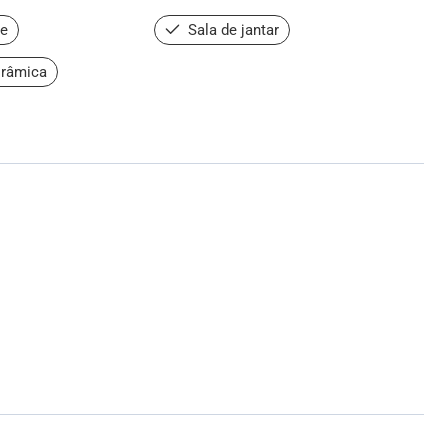
de
Sala de jantar
orâmica