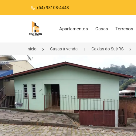
(54) 98108-4448
Página inicial
Apartamentos
Casas
Terrenos
Início
Casas à venda
Caxias do Sul/RS
<