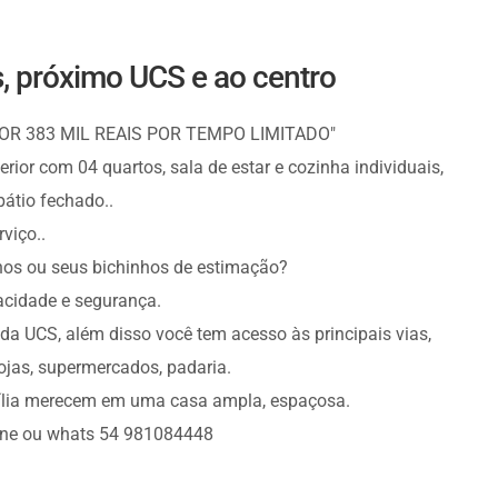
, próximo UCS e ao centro
OR 383 MIL REAIS POR TEMPO LIMITADO"
ior com 04 quartos, sala de estar e cozinha individuais,
átio fechado..
rviço..
hos ou seus bichinhos de estimação?
acidade e segurança.
da UCS, além disso você tem acesso às principais vias,
lojas, supermercados, padaria.
mília merecem em uma casa ampla, espaçosa.
one ou whats 54 981084448