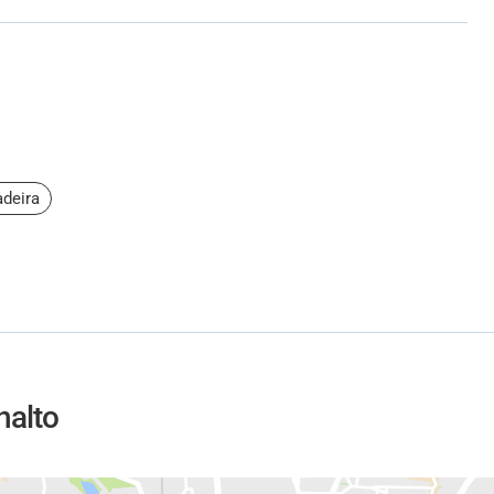
deira
nalto