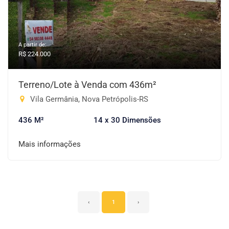
A partir de:
R$ 224.000
Terreno/Lote à Venda com 436m²
Vila Germânia, Nova Petrópolis-RS
436 M²
14 x 30 Dimensões
Mais informações
‹
1
›