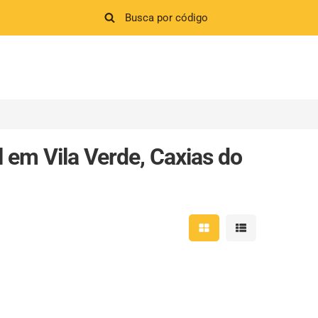
 em Vila Verde, Caxias do
Mostrar resultados em 
Mostrar resultad