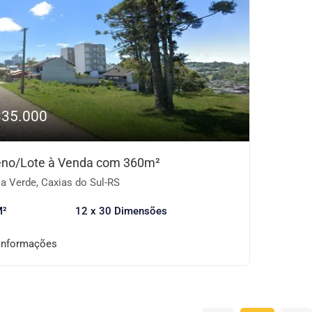
335.000
eno/Lote à Venda com 360m²
a Verde, Caxias do Sul-RS
M²
12 x 30 Dimensões
informações