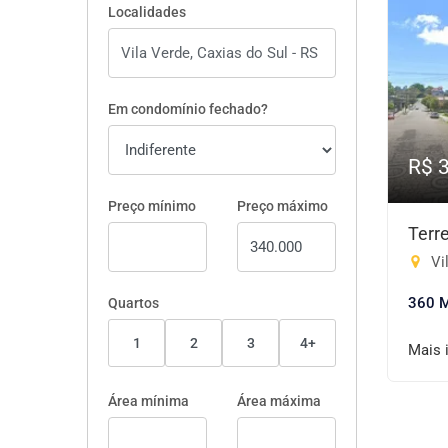
Localidades
Em condomínio fechado?
R$ 
Preço mínimo
Preço máximo
Terr
Vil
360 
Quartos
1
2
3
4+
Mais 
Área mínima
Área máxima