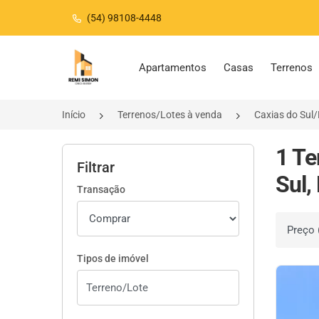
(54) 98108-4448
Página inicial
Apartamentos
Casas
Terrenos
Início
Terrenos/Lotes à venda
Caxias do Sul
1 Te
Filtrar
Sul,
Transação
Ordenar 
Tipos de imóvel