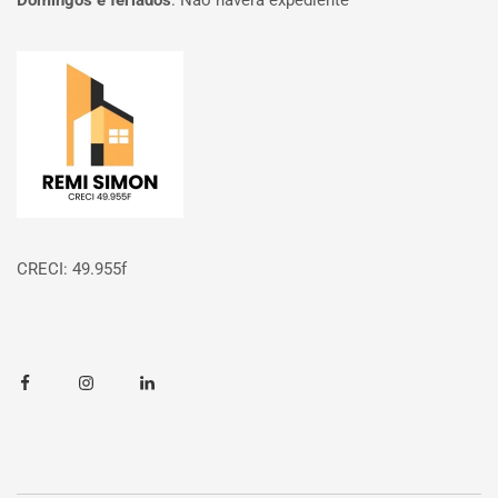
Domingos e feriados
:
Não haverá expediente
Página inicial
CRECI: 49.955f
Facebook
Instagram
Linkedin