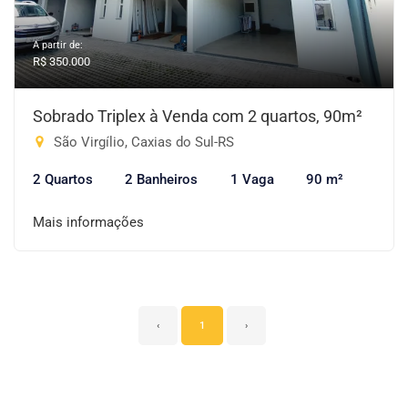
A partir de:
R$ 350.000
Sobrado Triplex à Venda com 2 quartos, 90m²
São Virgílio, Caxias do Sul-RS
2 Quartos
2 Banheiros
1 Vaga
90 m²
Mais informações
‹
1
›