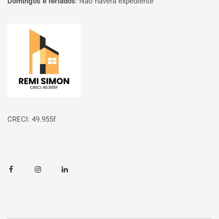
Domingos e feriados
:
Não haverá expediente
Página inicial
CRECI: 49.955f
Facebook
Instagram
Linkedin