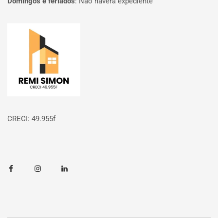
Domingos e feriados
:
Não haverá expediente
Página inicial
CRECI: 49.955f
Facebook
Instagram
Linkedin