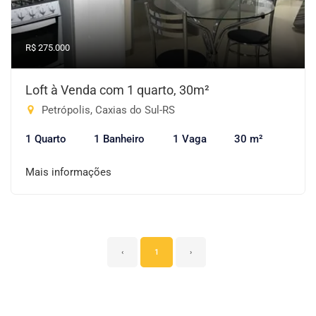
R$ 275.000
Loft à Venda com 1 quarto, 30m²
Petrópolis, Caxias do Sul-RS
1 Quarto
1 Banheiro
1 Vaga
30 m²
Mais informações
‹
1
›