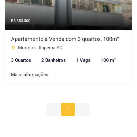
R$ 850.000
Apartamento à Venda com 3 quartos, 100m²
Morretes, Itapema-SC
3 Quartos
2 Banheiros
1 Vaga
100 m²
Mais informações
‹
1
›