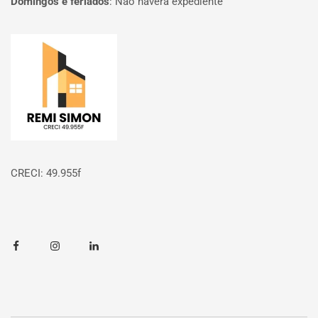
Domingos e feriados
:
Não haverá expediente
Página inicial
CRECI: 49.955f
Facebook
Instagram
Linkedin