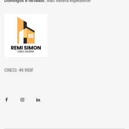
Domingos e feriados
:
Não haverá expediente
Página inicial
CRECI: 49.955f
Facebook
Instagram
Linkedin