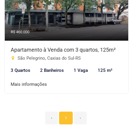
R$ 460.000
Apartamento à Venda com 3 quartos, 125m²
São Pelegrino, Caxias do Sul-RS
3 Quartos
2 Banheiros
1 Vaga
125 m²
Mais informações
‹
1
›