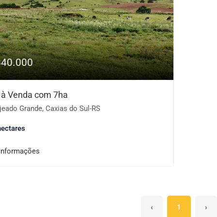
840.000
 à Venda com 7ha
jeado Grande, Caxias do Sul-RS
hectares
informações
‹
1
›