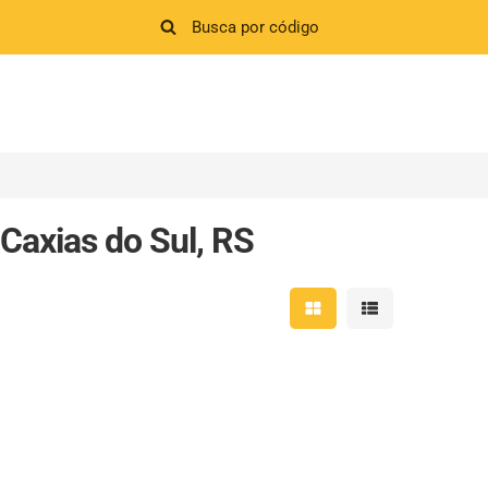
Caxias do Sul, RS
Mostrar resultados em 
Mostrar resultad