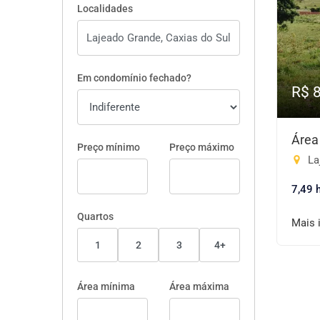
Localidades
Em condomínio fechado?
R$ 
Área
Preço mínimo
Preço máximo
La
7,49 
Quartos
Mais 
1
2
3
4+
Área mínima
Área máxima