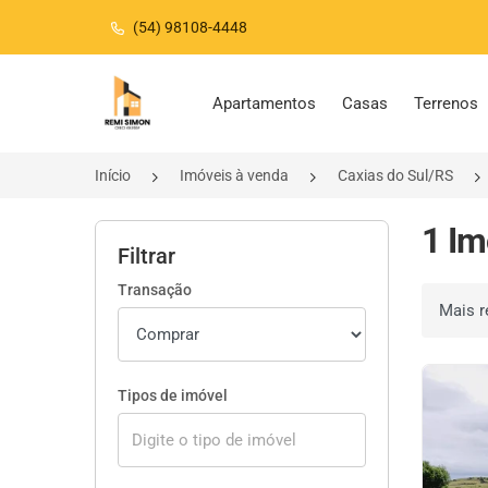
(54) 98108-4448
Página inicial
Apartamentos
Casas
Terrenos
Início
Imóveis à venda
Caxias do Sul/RS
1 Im
Filtrar
Transação
Ordenar 
Tipos de imóvel