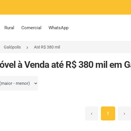
Rural
Comercial
WhatsApp
Galópolis
Até R$ 380 mil
óvel à Venda até R$ 380 mil em Ga
por
‹
1
›