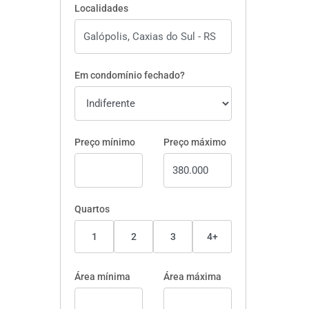
Localidades
Em condomínio fechado?
Preço mínimo
Preço máximo
Quartos
1
2
3
4+
Área mínima
Área máxima