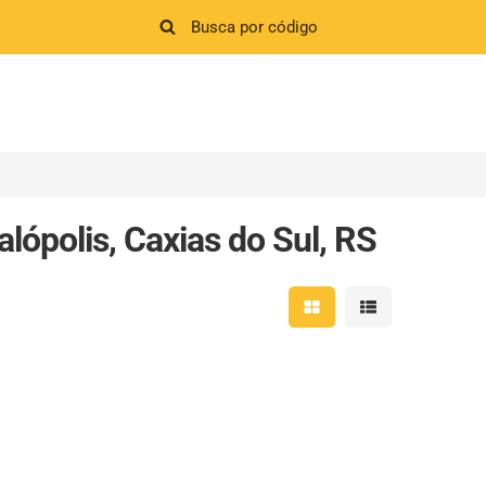
lópolis, Caxias do Sul, RS
Mostrar resultados em 
Mostrar resultad