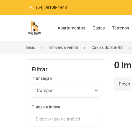
(54) 98108-4448
Página inicial
Apartamentos
Casas
Terrenos
Início
Imóveis à venda
Caxias do Sul/RS
0 Im
Filtrar
Transação
Ordenar 
Tipos de imóvel