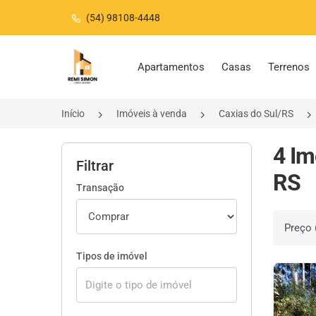
(54) 98108-4448
Página inicial
Apartamentos
Casas
Terrenos
Início
Imóveis à venda
Caxias do Sul/RS
4 Im
Filtrar
RS
Transação
Ordenar 
Tipos de imóvel