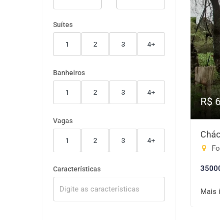
Suítes
1
2
3
4+
Banheiros
1
2
3
4+
R$ 
Vagas
Chác
1
2
3
4+
Fo
3500
Características
Mais 