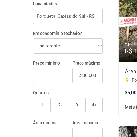
Localidades
Em condomínio fechado?
A partir
R$ 
Preço mínimo
Preço máximo
Área
Fo
35,00
Quartos
1
2
3
4+
Mais 
Área mínima
Área máxima