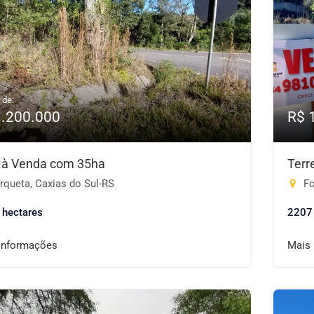
 de:
1.200.000
R$ 
 à Venda com 35ha
Terr
rqueta, Caxias do Sul-RS
Fo
 hectares
2207
informações
Mais