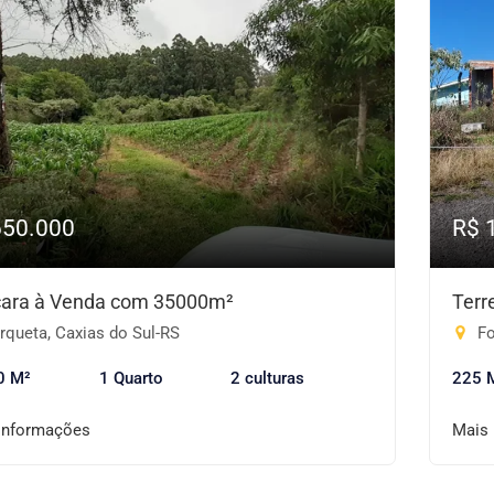
650.000
R$ 
ara à Venda com 35000m²
Terr
rqueta, Caxias do Sul-RS
Fo
0 M²
1 Quarto
2 culturas
225 
informações
Mais