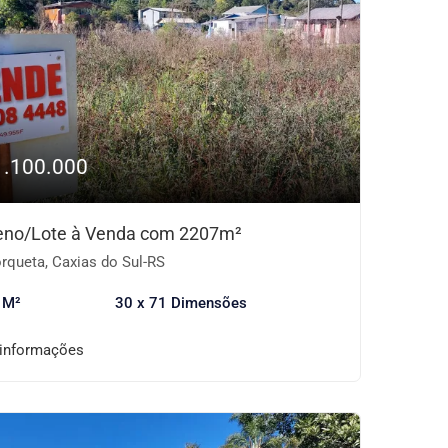
1.100.000
eno/Lote à Venda com 2207m²
rqueta, Caxias do Sul-RS
 M²
30 x 71 Dimensões
 informações