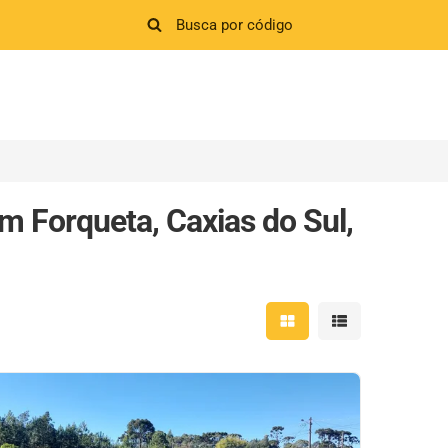
m Forqueta, Caxias do Sul,
Mostrar resultados em 
Mostrar resultad