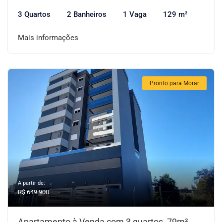
3 Quartos
2 Banheiros
1 Vaga
129 m²
Mais informações
Pronto para Morar
A partir de:
R$ 649.900
Apartamento à Venda com 3 quartos, 79m²