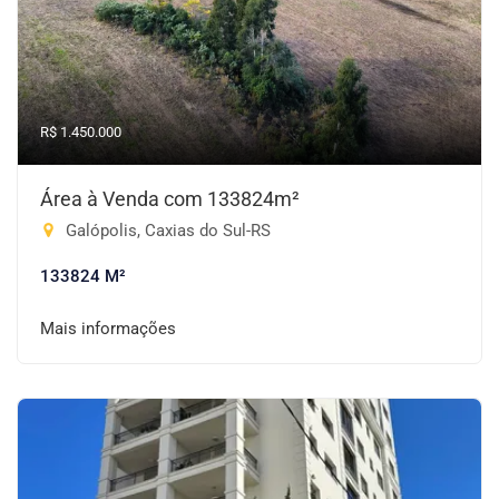
R$ 1.450.000
Área à Venda com 133824m²
Galópolis, Caxias do Sul-RS
133824 M²
Mais informações