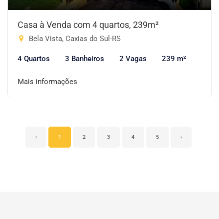
Casa à Venda com 4 quartos, 239m²
Bela Vista, Caxias do Sul-RS
4 Quartos
3 Banheiros
2 Vagas
239 m²
Mais informações
‹
1
2
3
4
5
›