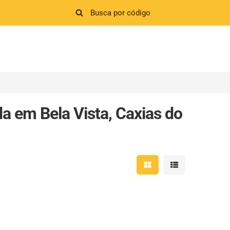
a em Bela Vista, Caxias do
Mostrar resultados em 
Mostrar resultad