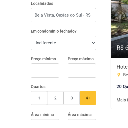
Localidades
Em condomínio fechado?
R$ 
Preço mínimo
Preço máximo
Hote
Bel
20 Qu
Quartos
1
2
3
4+
Mais 
Área mínima
Área máxima