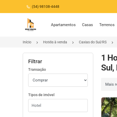
(54) 98108-4448
Página inicial
Apartamentos
Casas
Terrenos
Início
Hotéis à venda
Caxias do Sul/RS
1 Ho
Filtrar
Sul,
Transação
Ordenar 
Tipos de imóvel