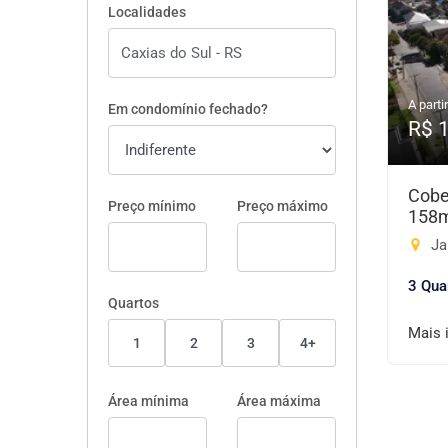
Localidades
A partir
Em condomínio fechado?
R$ 
Cobe
Preço mínimo
Preço máximo
158
Ja
3 Qua
Quartos
Mais 
1
2
3
4+
Área mínima
Área máxima