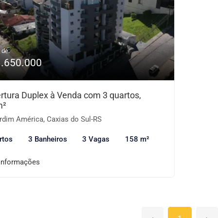
 de:
1.650.000
rtura Duplex à Venda com 3 quartos,
m²
rdim América, Caxias do Sul-RS
rtos
3 Banheiros
3 Vagas
158 m²
informações