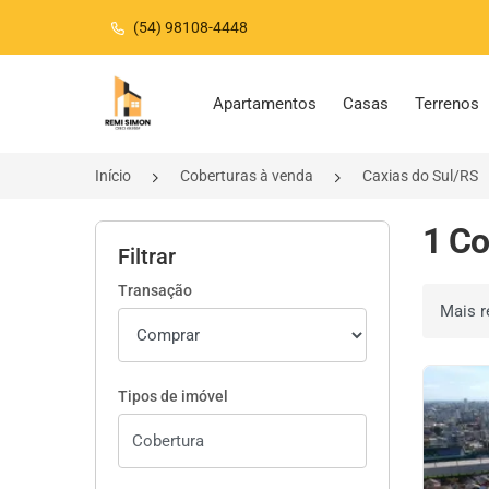
(54) 98108-4448
Página inicial
Apartamentos
Casas
Terrenos
Início
Coberturas à venda
Caxias do Sul/RS
1 Co
Filtrar
Transação
Ordenar 
Tipos de imóvel