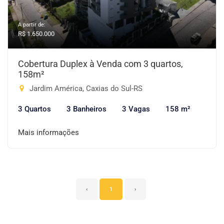
A partir de:
R$ 1.650.000
Cobertura Duplex à Venda com 3 quartos,
158m²
Jardim América, Caxias do Sul-RS
3 Quartos
3 Banheiros
3 Vagas
158 m²
Mais informações
‹
1
›