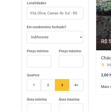
Localidades
Em condomínio fechado?
R$ 
Preço mínimo
Preço máximo
Chác
Vil
2,00 
Quartos
1
2
3
4+
Mais 
Área mínima
Área máxima