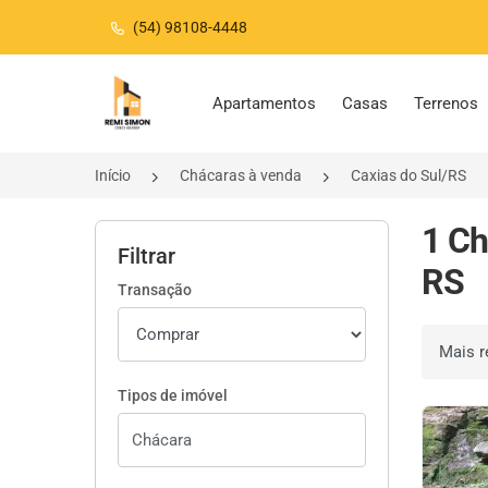
(54) 98108-4448
Página inicial
Apartamentos
Casas
Terrenos
Início
Chácaras à venda
Caxias do Sul/RS
1 Ch
Filtrar
RS
Transação
Ordenar 
Tipos de imóvel