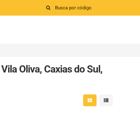
la Oliva, Caxias do Sul,
Mostrar resultados em 
Mostrar resultad