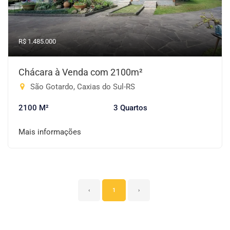
R$ 1.485.000
Chácara à Venda com 2100m²
São Gotardo, Caxias do Sul-RS
2100 M²
3 Quartos
Mais informações
‹
1
›