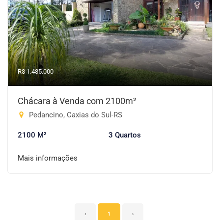
R$ 1.485.000
Chácara à Venda com 2100m²
Pedancino, Caxias do Sul-RS
2100 M²
3 Quartos
Mais informações
‹
1
›