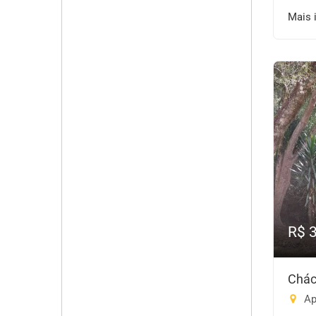
Mais 
R$ 
Chác
Ap