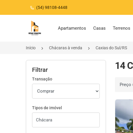
(54) 98108-4448
Página inicial
Apartamentos
Casas
Terrenos
Início
Chácaras à venda
Caxias do Sul/RS
14 C
Filtrar
Transação
Ordenar 
Tipos de imóvel