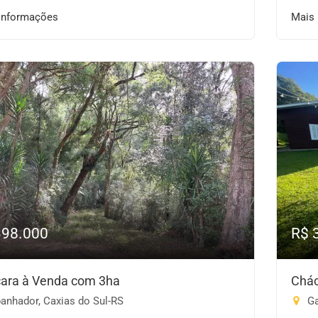
informações
Mais
398.000
R$ 
ara à Venda com 3ha
Chác
anhador, Caxias do Sul-RS
Ga