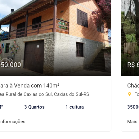
750.000
R$ 
ara à Venda com 140m²
Chác
a Rural de Caxias do Sul, Caxias do Sul-RS
Fo
M²
3 Quartos
1 cultura
3500
informações
Mais