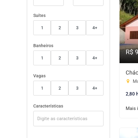
Suítes
1
2
3
4+
Banheiros
R$ 
1
2
3
4+
Chác
Vagas
Mo
1
2
3
4+
2,80 
Características
Mais 