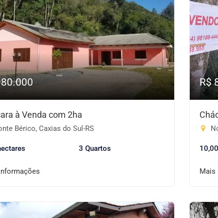
980.000
R$ 
ara à Venda com 2ha
Chác
nte Bérico, Caxias do Sul-RS
No
hectares
3 Quartos
10,00
informações
Mais