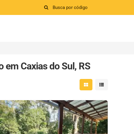
o em Caxias do Sul, RS
Mostrar resultados em 
Mostrar resultad