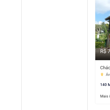
R$ 
Chác
Áre
140 
Mais 