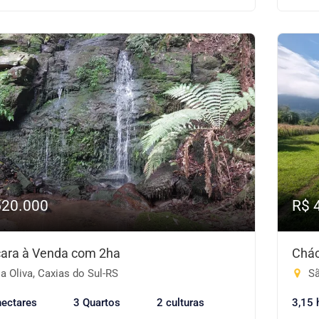
520.000
R$ 
ara à Venda com 2ha
Chác
a Oliva, Caxias do Sul-RS
Sã
hectares
3 Quartos
2 culturas
3,15 