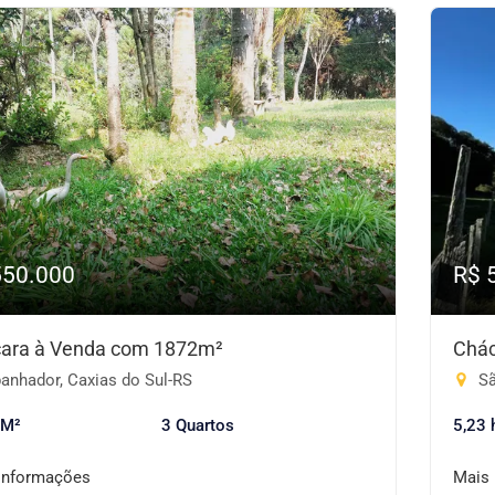
550.000
R$ 
ara à Venda com 1872m²
Chác
anhador, Caxias do Sul-RS
Sã
 M²
3 Quartos
5,23 
informações
Mais