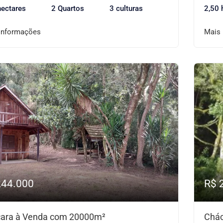
hectares
2 Quartos
3 culturas
2,50 
informações
Mais
244.000
R$ 
ara à Venda com 20000m²
Chác