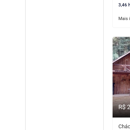
3,46 
Mais 
R$ 
Chác