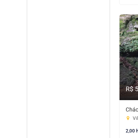
R$ 
Chác
Vil
2,00 