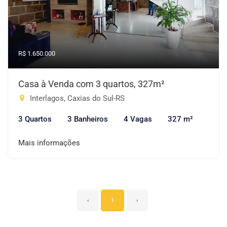
R$ 1.650.000
Casa à Venda com 3 quartos, 327m²
Interlagos, Caxias do Sul-RS
3 Quartos
3 Banheiros
4 Vagas
327 m²
Mais informações
‹
1
›