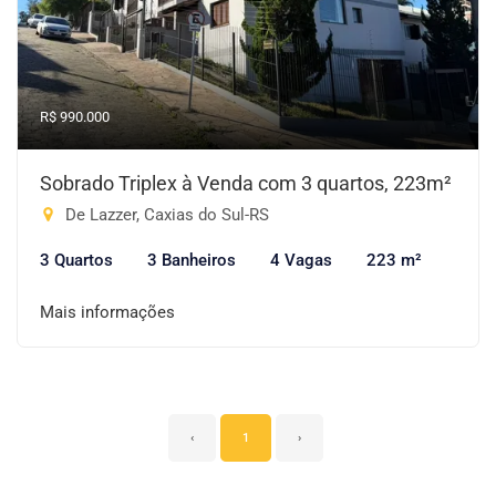
R$ 990.000
Sobrado Triplex à Venda com 3 quartos, 223m²
De Lazzer, Caxias do Sul-RS
3 Quartos
3 Banheiros
4 Vagas
223 m²
Mais informações
‹
1
›