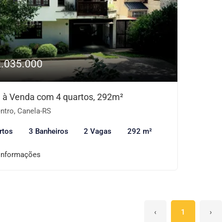
2.035.000
 à Venda com 4 quartos, 292m²
ntro, Canela-RS
rtos
3 Banheiros
2 Vagas
292 m²
informações
‹
1
›