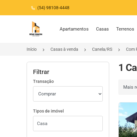
(54) 98108-4448
Página inicial
Apartamentos
Casas
Terrenos
Início
Casas à venda
Canela/RS
Com P
1 Ca
Filtrar
Transação
Ordenar 
Tipos de imóvel