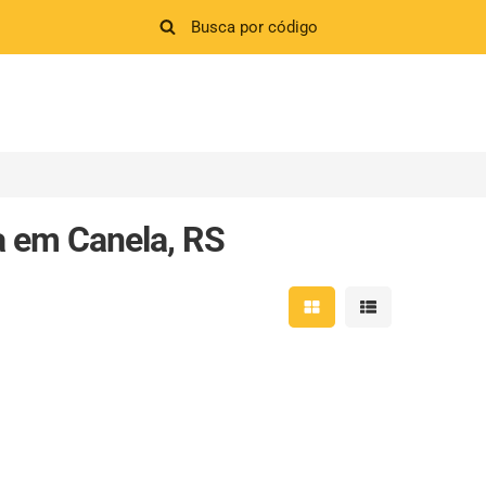
a em Canela, RS
Mostrar resultados em 
Mostrar resultad