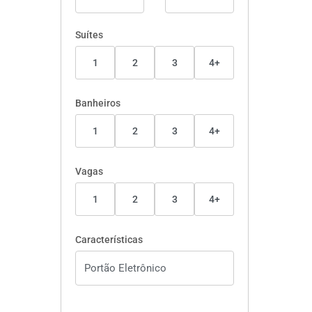
Suítes
1
2
3
4+
Banheiros
1
2
3
4+
Vagas
1
2
3
4+
Características