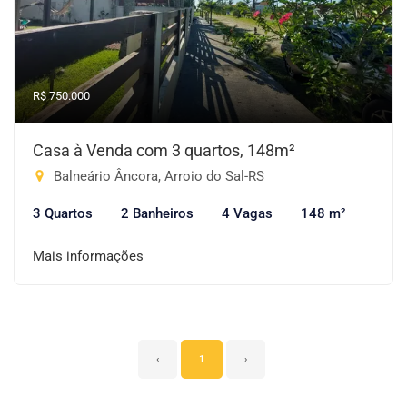
R$ 750.000
Casa à Venda com 3 quartos, 148m²
Balneário Âncora, Arroio do Sal-RS
3 Quartos
2 Banheiros
4 Vagas
148 m²
Mais informações
‹
1
›