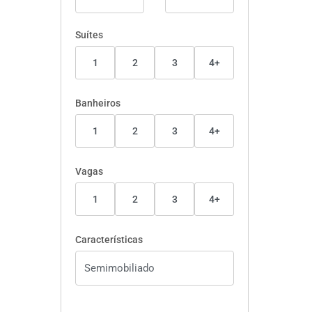
Suítes
1
2
3
4+
Banheiros
1
2
3
4+
Vagas
1
2
3
4+
Características