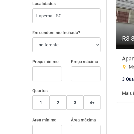
Localidades
Em condomínio fechado?
R$ 
Apar
Preço mínimo
Preço máximo
Mo
3 Qua
Quartos
Mais 
1
2
3
4+
Área mínima
Área máxima