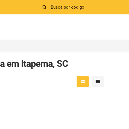
a em Itapema, SC
Mostrar resultados em 
Mostrar resultad