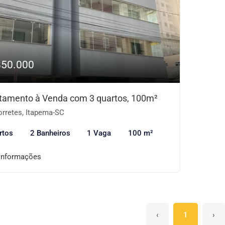
850.000
tamento à Venda com 3 quartos, 100m²
rretes, Itapema-SC
rtos
2 Banheiros
1 Vaga
100 m²
informações
‹
1
›