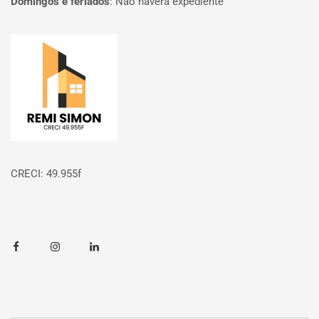
Domingos e feriados
:
Não haverá expediente
Página inicial
CRECI: 49.955f
Facebook
Instagram
Linkedin