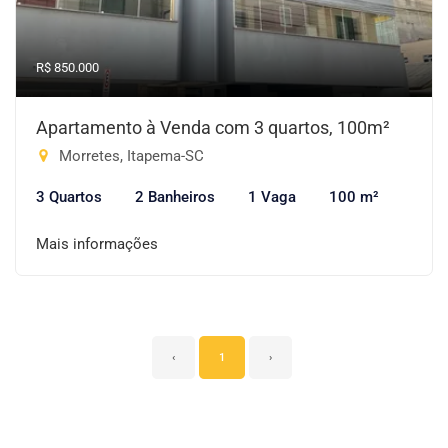
R$ 850.000
Apartamento à Venda com 3 quartos, 100m²
Morretes, Itapema-SC
3 Quartos
2 Banheiros
1 Vaga
100 m²
Mais informações
‹
1
›