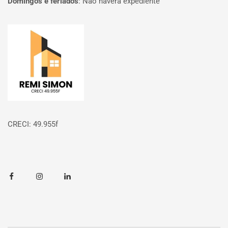
Domingos e feriados
:
Não haverá expediente
Página inicial
CRECI: 49.955f
Facebook
Instagram
Linkedin