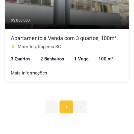
R$ 850.000
Apartamento à Venda com 3 quartos, 100m²
Morretes, Itapema-SC
3 Quartos
2 Banheiros
1 Vaga
100 m²
Mais informações
‹
1
›