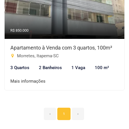
R$ 850.000
Apartamento à Venda com 3 quartos, 100m²
Morretes, Itapema-SC
3 Quartos
2 Banheiros
1 Vaga
100 m²
Mais informações
‹
1
›