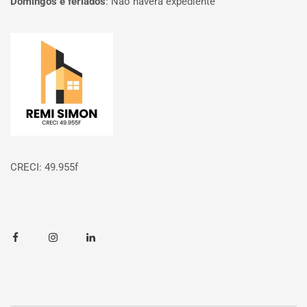
Domingos e feriados
:
Não haverá expediente
Página inicial
CRECI: 49.955f
Facebook
Instagram
Linkedin