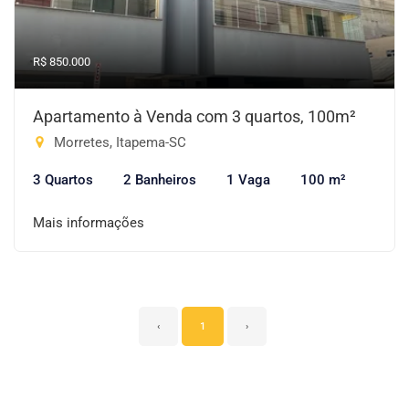
R$ 850.000
Apartamento à Venda com 3 quartos, 100m²
Morretes, Itapema-SC
3 Quartos
2 Banheiros
1 Vaga
100 m²
Mais informações
‹
1
›