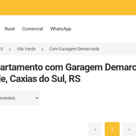
Rural
Comercial
WhatsApp
RS
Vila Verde
Com Garagem Demarcada
partamento com Garagem Demarca
e, Caxias do Sul, RS
por
‹
1
›