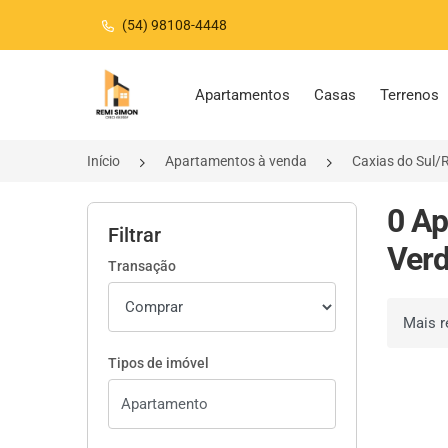
(54) 98108-4448
Página inicial
Apartamentos
Casas
Terrenos
Início
Apartamentos à venda
Caxias do Sul/
0 A
Filtrar
Verd
Transação
Ordenar 
Tipos de imóvel