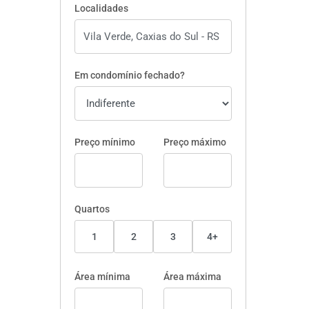
Localidades
Em condomínio fechado?
Preço mínimo
Preço máximo
Quartos
1
2
3
4+
Área mínima
Área máxima