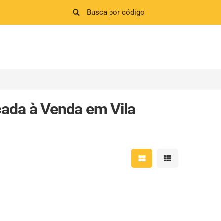
da à Venda em Vila
Mostrar resultados em 
Mostrar resultad