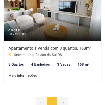
A partir de:
R$ 2.291.300
Apartamento à Venda com 3 quartos, 168m²
Universitário, Caxias do Sul-RS
3 Quartos
4 Banheiros
3 Vagas
168 m²
Mais informações
‹
1
›