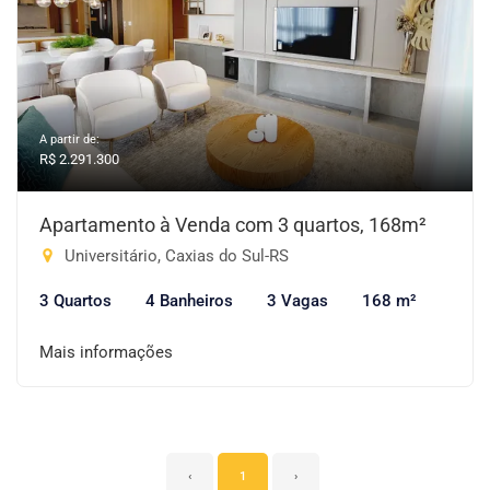
A partir de:
R$ 2.291.300
Apartamento à Venda com 3 quartos, 168m²
Universitário, Caxias do Sul-RS
3 Quartos
4 Banheiros
3 Vagas
168 m²
Mais informações
‹
1
›