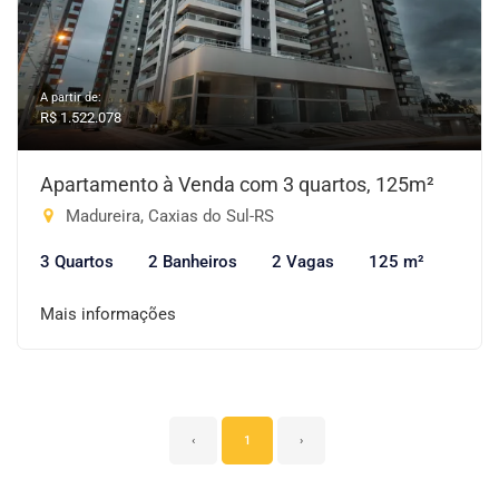
A partir de:
R$ 1.522.078
Apartamento à Venda com 3 quartos, 125m²
Madureira, Caxias do Sul-RS
3 Quartos
2 Banheiros
2 Vagas
125 m²
Mais informações
‹
1
›