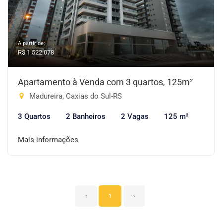
A partir de:
R$ 1.522.078
Apartamento à Venda com 3 quartos, 125m²
Madureira, Caxias do Sul-RS
3 Quartos
2 Banheiros
2 Vagas
125 m²
Mais informações
‹
1
›