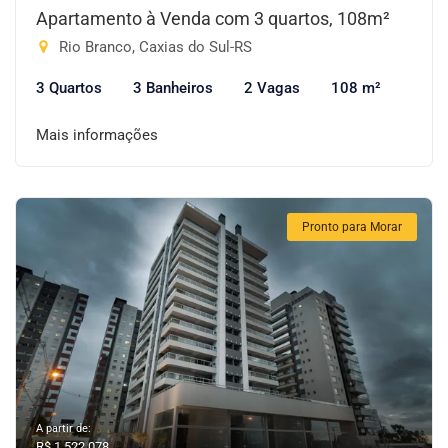
Apartamento à Venda com 3 quartos, 108m²
Rio Branco, Caxias do Sul-RS
3 Quartos
3 Banheiros
2 Vagas
108 m²
Mais informações
Pronto para Morar
A partir de:
R$ 1.522.078