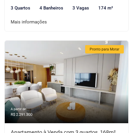
3 Quartos
4 Banheiros
3 Vagas
174 m²
Mais informações
Pronto para Morar
A partir de:
R$ 2.291.300
Apartamento à Venda com 3 quartos, 168m²