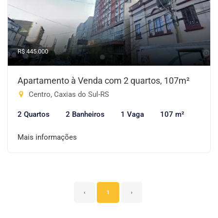
R$ 445.000
Apartamento à Venda com 2 quartos, 107m²
Centro, Caxias do Sul-RS
2 Quartos
2 Banheiros
1 Vaga
107 m²
Mais informações
‹
1
›