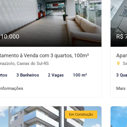
810.000
R$ 
tamento à Venda com 3 quartos, 100m²
Apar
nazzolo, Caxias do Sul-RS
Sa
rtos
3 Banheiros
2 Vagas
100 m²
3 Qua
informações
Mais
Em Construção