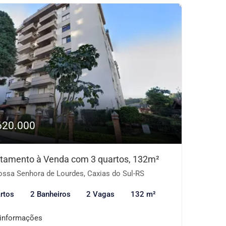
620.000
tamento à Venda com 3 quartos, 132m²
ssa Senhora de Lourdes, Caxias do Sul-RS
rtos
2 Banheiros
2 Vagas
132 m²
 informações