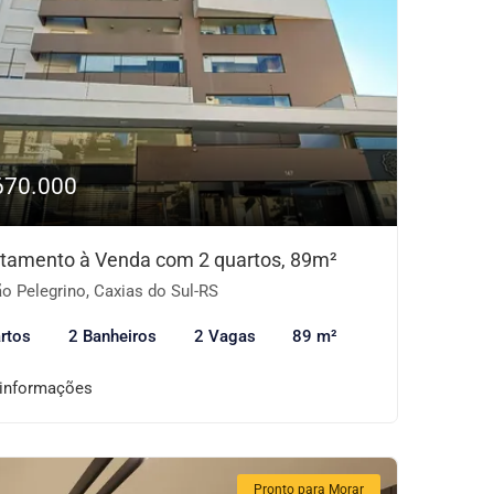
670.000
tamento à Venda com 2 quartos, 89m²
o Pelegrino, Caxias do Sul-RS
rtos
2 Banheiros
2 Vagas
89 m²
 informações
Pronto para Morar