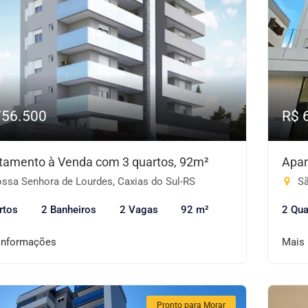
756.500
R$ 
tamento à Venda com 3 quartos, 92m²
Apar
ssa Senhora de Lourdes, Caxias do Sul-RS
Sã
rtos
2 Banheiros
2 Vagas
92 m²
2 Qua
informações
Mais
Pronto para Morar