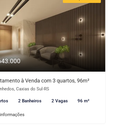
643.000
tamento à Venda com 3 quartos, 96m²
nhedos, Caxias do Sul-RS
rtos
2 Banheiros
2 Vagas
96 m²
 informações