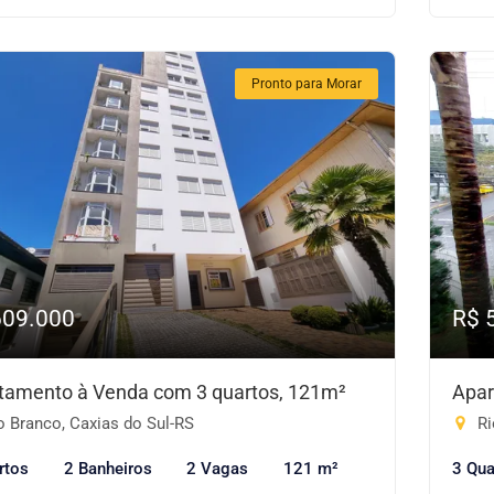
Pronto para Morar
609.000
R$ 
tamento à Venda com 3 quartos, 121m²
Apar
o Branco, Caxias do Sul-RS
Ri
rtos
2 Banheiros
2 Vagas
121 m²
3 Qua