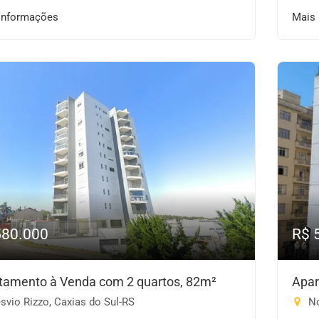
informações
Mais
580.000
R$ 
tamento à Venda com 2 quartos, 82m²
Apar
vio Rizzo, Caxias do Sul-RS
No