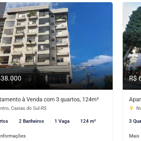
638.000
R$ 
tamento à Venda com 3 quartos, 124m²
Apar
ntro, Caxias do Sul-RS
No
rtos
2 Banheiros
1 Vaga
124 m²
3 Qua
informações
Mais