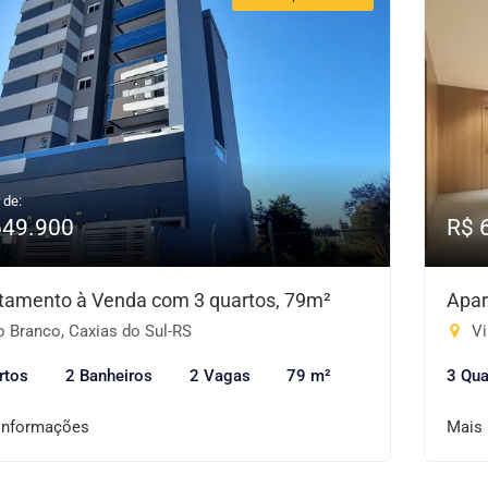
 de:
649.900
R$ 
tamento à Venda com 3 quartos, 79m²
Apar
o Branco, Caxias do Sul-RS
Vi
rtos
2 Banheiros
2 Vagas
79 m²
3 Qua
informações
Mais