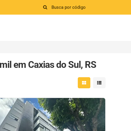
mil em Caxias do Sul, RS
Mostrar resultados em 
Mostrar resultad