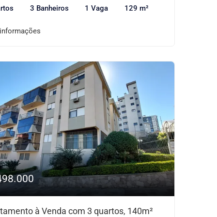
rtos
3 Banheiros
1 Vaga
129 m²
 informações
498.000
tamento à Venda com 3 quartos, 140m²