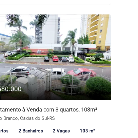
580.000
tamento à Venda com 3 quartos, 103m²
o Branco, Caxias do Sul-RS
rtos
2 Banheiros
2 Vagas
103 m²