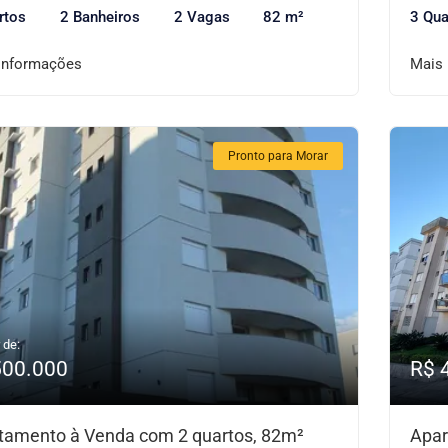
rtos
2 Banheiros
2 Vagas
82 m²
3 Qua
informações
Mais
Pronto para Morar
 de:
500.000
R$ 
tamento à Venda com 2 quartos, 82m²
Apar