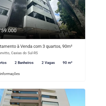
759.000
tamento à Venda com 3 quartos, 90m²
nvitto, Caxias do Sul-RS
rtos
2 Banheiros
2 Vagas
90 m²
 informações