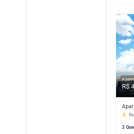
A partir
R$ 
Apar
Ri
2 Qua