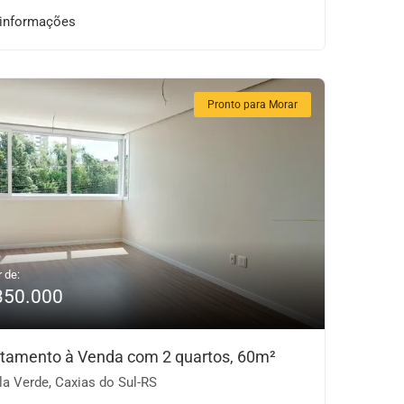
 informações
Pronto para Morar
r de:
350.000
tamento à Venda com 2 quartos, 60m²
la Verde, Caxias do Sul-RS