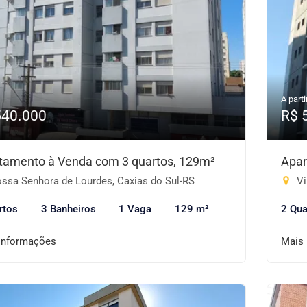
A parti
540.000
R$ 
tamento à Venda com 3 quartos, 129m²
Apar
ssa Senhora de Lourdes, Caxias do Sul-RS
Vi
rtos
3 Banheiros
1 Vaga
129 m²
2 Qua
informações
Mais