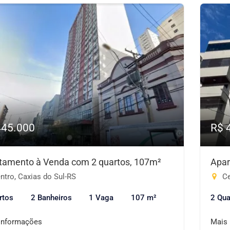
445.000
R$ 
tamento à Venda com 2 quartos, 107m²
Apar
ntro, Caxias do Sul-RS
Ce
rtos
2 Banheiros
1 Vaga
107 m²
2 Qua
informações
Mais