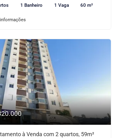
rtos
1 Banheiro
1 Vaga
60 m²
 informações
320.000
tamento à Venda com 2 quartos, 59m²