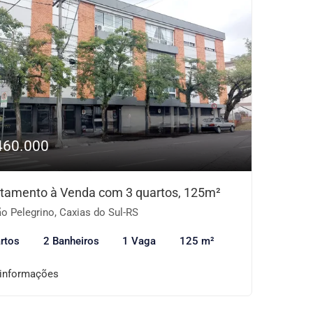
460.000
tamento à Venda com 3 quartos, 125m²
o Pelegrino, Caxias do Sul-RS
rtos
2 Banheiros
1 Vaga
125 m²
 informações