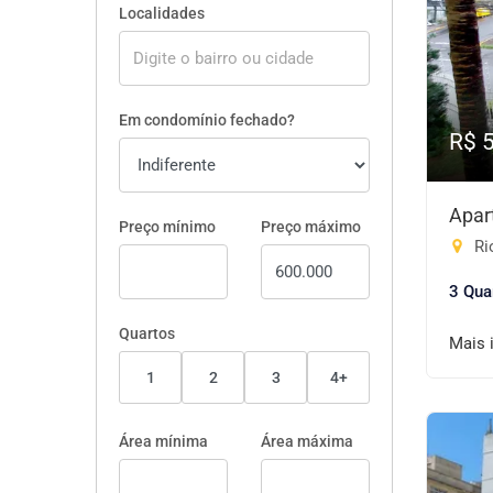
Localidades
Em condomínio fechado?
R$ 
Apar
Preço mínimo
Preço máximo
Ri
3 Qua
Quartos
Mais 
1
2
3
4+
Área mínima
Área máxima