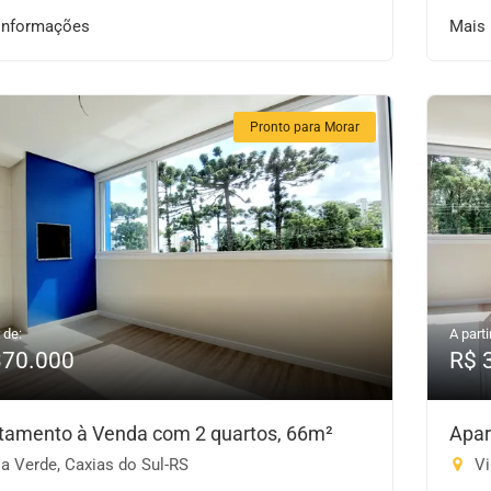
informações
Mais
Pronto para Morar
 de:
A parti
370.000
R$ 
tamento à Venda com 2 quartos, 66m²
Apar
a Verde, Caxias do Sul-RS
Vi