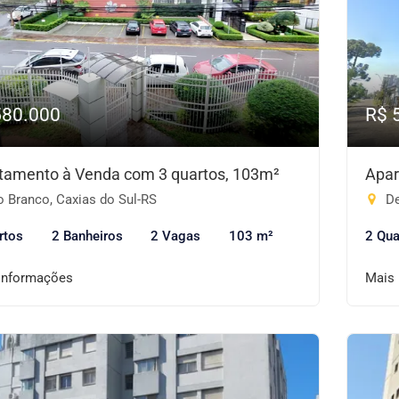
580.000
R$ 
tamento à Venda com 3 quartos, 103m²
Apar
o Branco, Caxias do Sul-RS
De
rtos
2 Banheiros
2 Vagas
103 m²
2 Qua
informações
Mais