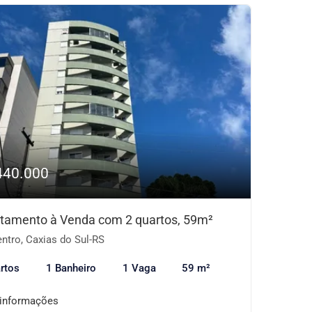
440.000
tamento à Venda com 2 quartos, 59m²
ntro, Caxias do Sul-RS
rtos
1 Banheiro
1 Vaga
59 m²
 informações