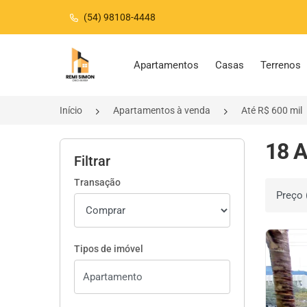
(54) 98108-4448
Página inicial
Apartamentos
Casas
Terrenos
Início
Apartamentos à venda
Até R$ 600 mil
18 A
Filtrar
Transação
Ordenar 
Tipos de imóvel