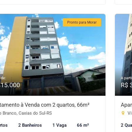
Pronto para Morar
 de:
A parti
415.000
R$ 
tamento à Venda com 2 quartos, 66m²
Apar
o Branco, Caxias do Sul-RS
Vi
rtos
2 Banheiros
1 Vaga
66 m²
2 Qua