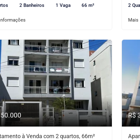
rtos
2 Banheiros
1 Vaga
66 m²
2 Qua
informações
Mais
350.000
R$ 
tamento à Venda com 2 quartos, 66m²
Apar