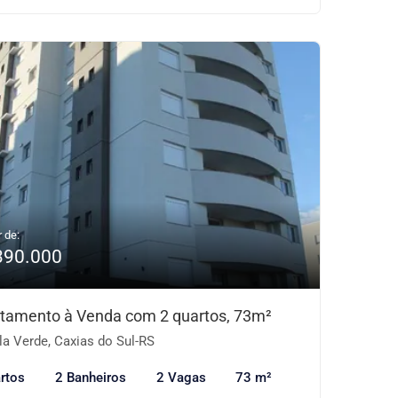
r de:
390.000
tamento à Venda com 2 quartos, 73m²
la Verde, Caxias do Sul-RS
rtos
2 Banheiros
2 Vagas
73 m²