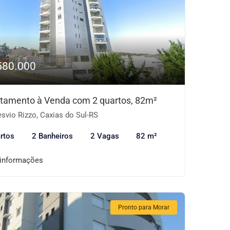
580.000
tamento à Venda com 2 quartos, 82m²
svio Rizzo, Caxias do Sul-RS
rtos
2 Banheiros
2 Vagas
82 m²
 informações
Pronto para Morar