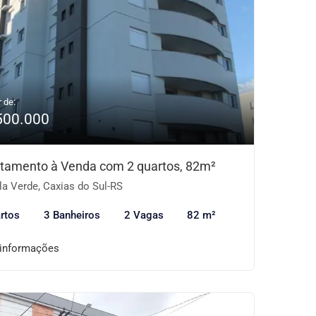
r de:
500.000
tamento à Venda com 2 quartos, 82m²
la Verde, Caxias do Sul-RS
rtos
3 Banheiros
2 Vagas
82 m²
 informações