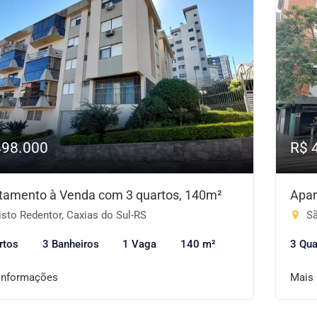
498.000
R$ 
tamento à Venda com 3 quartos, 140m²
Apar
sto Redentor, Caxias do Sul-RS
Sã
rtos
3 Banheiros
1 Vaga
140 m²
3 Qua
informações
Mais